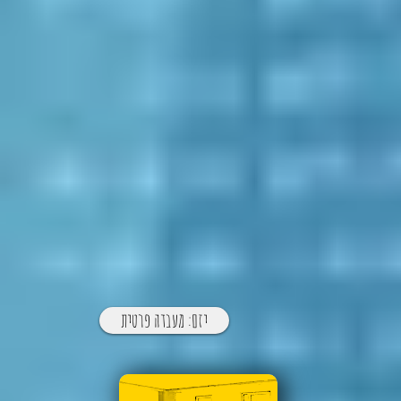
יזם: מעבדה פרטית