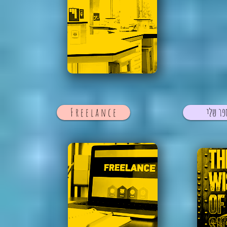
פר שלי
F r e e l a n c e
Tips
Type
Type
More