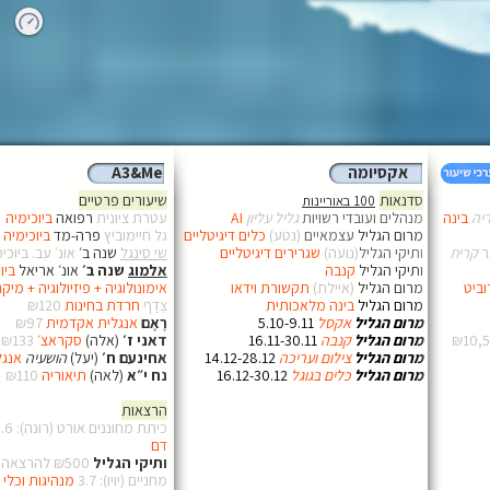
MedLi
Thes
I.F.
Sci
SJ
F
I
Pub
Thes
אקסיומה
A3&Me
סדנאות
שיעורים פרטיים
100 באוריינות
יה
בינה
מנהלים ועובדי רשויות
גליל עליון
AI
עטרת ציונית
רפואה
ביוכימיה
מרום הגליל
עצמאיים
(נטע)
כלים דיגיטליים
גל חיימוביץ
פרה-מד
ביוכימיה
ר
קרית
ותיקי הגליל
(נועה)
שגרירים דיגיטליים
שי סינגל
שנה ב׳
אונ׳ עב. ביוכימיה 
ותיקי הגליל
קנבה
אלמוג
שנה ב׳
אונ׳ אריאל
ביו
וביט
מרום הגליל
(איילת)
תקשורת וידאו
אימונולוגיה + פיזיולוגיה + מיקרו
מרום הגליל
בינה מלאכותית
צְדַף
חרדת בחינות
₪120
מרום הגליל
אקסל
5.10-9.11
רֶאֶם
אנגלית אקדמית
₪97
₪10,
מרום הגליל
קנבה
16.11-30.11
דאני
ז׳
(אלה)
סקראצ׳
₪133
מרום הגליל
צילום ועריכה
14.12-28.12
אחינעם
ח׳
(יעל)
הושעיה
אנגל
מרום הגליל
כלים בגוגל
16.12-30.12
נח
י״א
(לאה)
תיאוריה
₪110
הרצאות
כיתת מחוּננים אורט (רונה): 8.6
דם
ותיקי הגליל
₪500 להרצאה
מחניים (יויו): 3.7
מנהיגות וכלי 