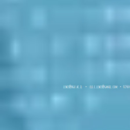
lewis@bgu.ac.il
・
eli.c.lewis@gmail.com
・ 02464