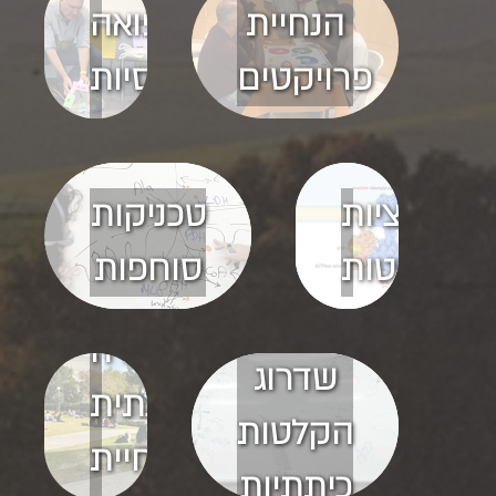
הנחיית
רפואה
פרויקטים
לאוכלוסיות
מגוונות
אנימציות
טכניקות
פשוטות
סוחפות
למידה
שדרוג
קבוצתית
הקלטות
בהנחיית
כיתתיות